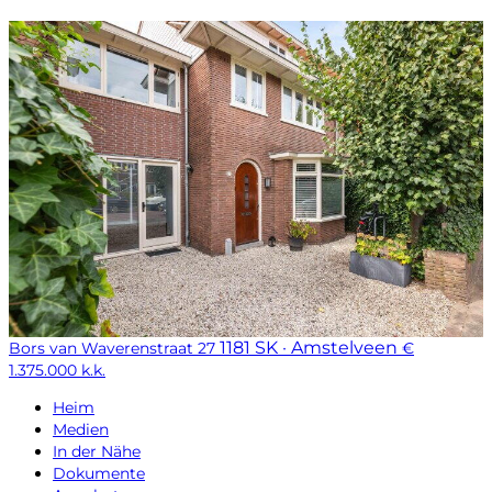
1181 SK · Amstelveen
Bors van Waverenstraat 27
€
1.375.000 k.k.
Heim
Medien
In der Nähe
Dokumente